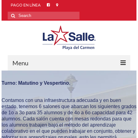
PAGO EN LÍNEA
Search
for:
Menu
INICIO
Turno: Matutino y Vespertino.
OFERTA EDUCATIVA
Contamos con una infraestructura adecuada y en buen
APOYO ACADÉMICO
estado, tenemos 6 salones que abarcan los siguientes grados
de 1o a 3o para 35 alumnos y de 4o a 6o capacidad para 42
OTROS SERVICIOS
alumnos. Cada salón cuenta con mesas redondas para que
los alumnos trabajen bajo el método del aprendizaje
COMUNIDAD
colaborativo en el que pueden trabajar en conjunto, obtener y
reforzar sus aprendizajes grupales, esto les permitirá